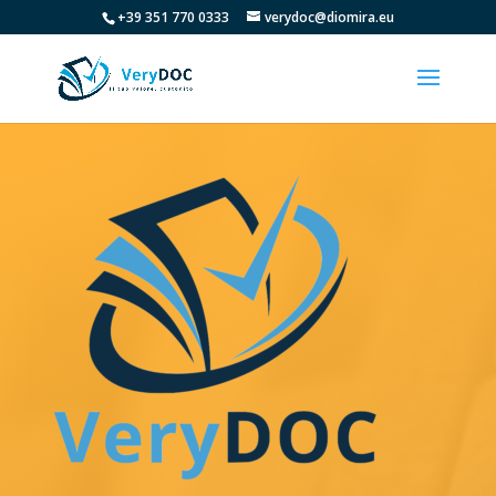
+39 351 770 0333
verydoc@diomira.eu